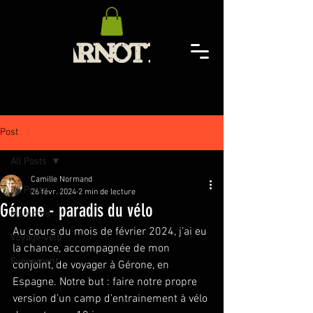
Post
All Posts
Camille Normand
All Posts
26 févr. 2024
2 min de lecture
Gérone - paradis du vélo
Membres
Au cours du mois de février 2024, j’ai eu 
Voyage-vélo
la chance, accompagnée de mon 
Évènement
conjoint, de voyager à Gérone, en 
Espagne. Notre but : faire notre propre 
version d’un camp d’entrainement à vélo 