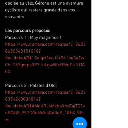
dédiée au vélo, Gérone est une aventure 
cycliste qui restera gravée dans vos 
souvenirs.
Les parcours proposés
Parcours 1 : Muy magnifico ! 
https://www.strava.com/routes/319623
8650040151018?
fbclid=IwAR11OcIqrt3wuf6rR41he0eZw
ChJD63gmps0P7UhLgwIiEzYPVqDU0JTA
0Q
Parcours 2 : Patates d'Olot 
https://www.strava.com/routes/319623
8354263034814?
fbclid=IwAR1AMdKRJ6MkbbXhzEajTD3v
uB76jE_PS7DGukWHIjQA0qS_18HX_9Fi-
zs