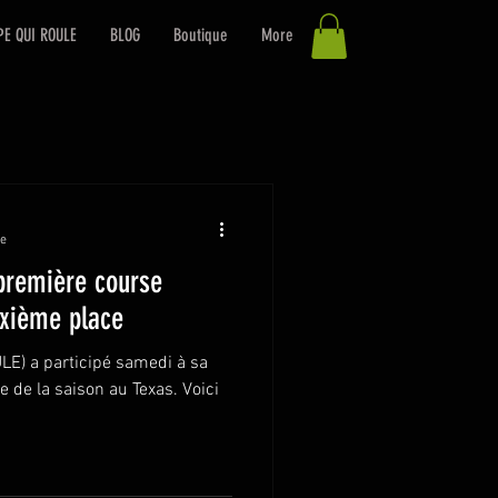
PE QUI ROULE
BLOG
Boutique
More
re
 première course
ixième place
LE) a participé samedi à sa
 de la saison au Texas. Voici