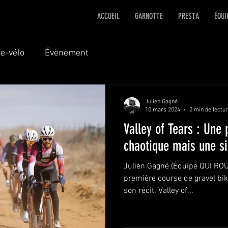
ACCUEIL
GARNOTTE
PRESTA
ÉQUI
e-vélo
Évènement
Julien Gagné
10 mars 2024
2 min de lectu
Valley of Tears : Une
chaotique mais une s
Julien Gagné (Équipe QUI ROU
première course de gravel bike
son récit. Valley of...